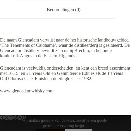
Beoordelingen (0)
De naam Glencadam verwijst naar de het historische landbouwgebied
‘The Tenements of Caldhame’, waar de distilleerderij is gesitueerd. De
Glencadam Distillery bevindt zich nabij Brechin, in het oude
koninkrijk Angus in de Eastern Higlands.
Glencadam is veelvuldig onderscheiden, en kent een breed assortiment
met 10,15, en 21 Years Old en Gelimiteerde Edities als de 14 Years
Old Oloroso Cask Finish en de Single Cask 1982.
www.glencadamwhisky.com
Wij maken gebruik van cookies, zodat je een goede
gebruikerservaring krijgt.