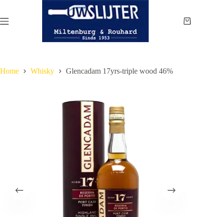
Ga
naar
de
Winkelwa
inhoud
Home
Whisky
Glencadam 17yrs-triple wood 46%