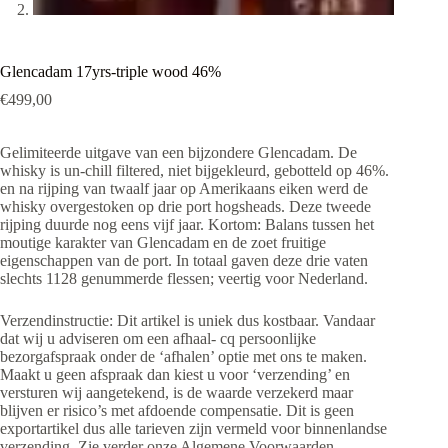
Glencadam 17yrs-triple wood 46%
€
499,00
Gelimiteerde uitgave van een bijzondere Glencadam. De
whisky is un-chill filtered, niet bijgekleurd, gebotteld op 46%.
en na rijping van twaalf jaar op Amerikaans eiken werd de
whisky overgestoken op drie port hogsheads. Deze tweede
rijping duurde nog eens vijf jaar. Kortom: Balans tussen het
moutige karakter van Glencadam en de zoet fruitige
eigenschappen van de port. In totaal gaven deze drie vaten
slechts 1128 genummerde flessen; veertig voor Nederland.
Verzendinstructie: Dit artikel is uniek dus kostbaar. Vandaar
dat wij u adviseren om een afhaal- cq persoonlijke
bezorgafspraak onder de ‘afhalen’ optie met ons te maken.
Maakt u geen afspraak dan kiest u voor ‘verzending’ en
versturen wij aangetekend, is de waarde verzekerd maar
blijven er risico’s met afdoende compensatie. Dit is geen
exportartikel dus alle tarieven zijn vermeld voor binnenlandse
verzending. Zie verder onze Algemene Voorwaarden.